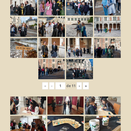
«
‹
de
11
›
»