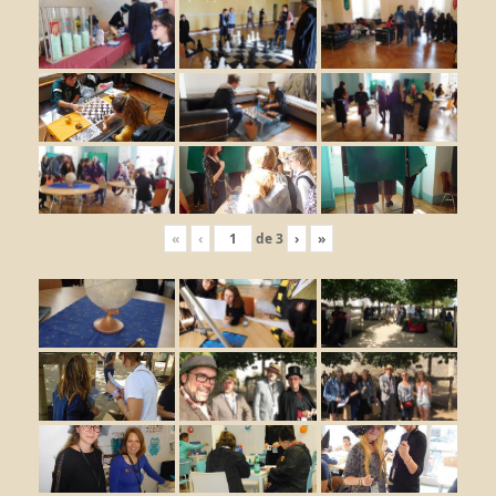
«
‹
de
3
›
»