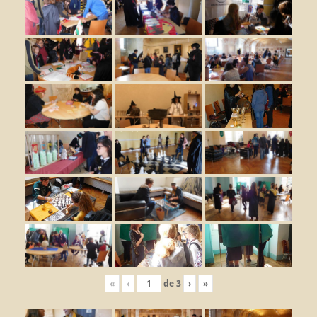
«
‹
de
3
›
»