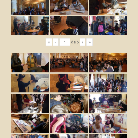
«
‹
de
5
›
»