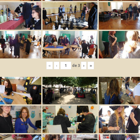
«
‹
de
3
›
»