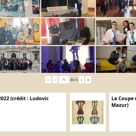
«
‹
de
5
›
»
022 (crédit : Ludovic
La Coupe d
Mazur)