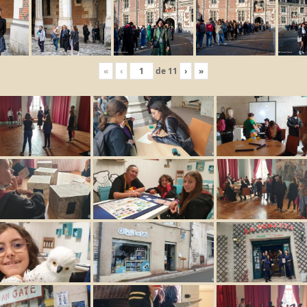
«
‹
de
11
›
»