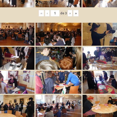
«
‹
de
3
›
»