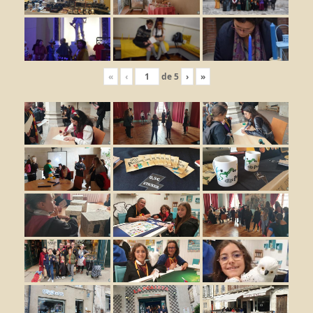
«
‹
de
5
›
»