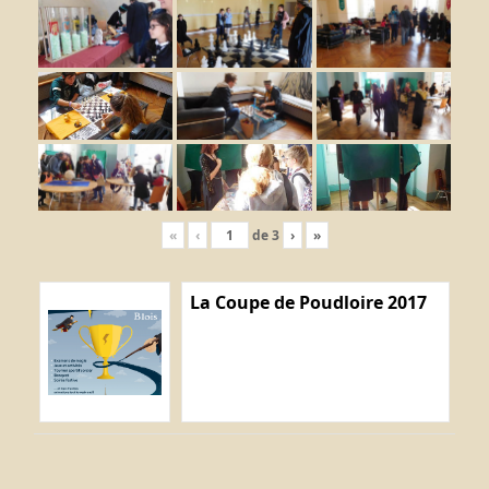
«
‹
de
3
›
»
La Coupe de Poudloire 2017