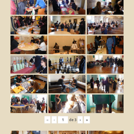
«
‹
de
3
›
»