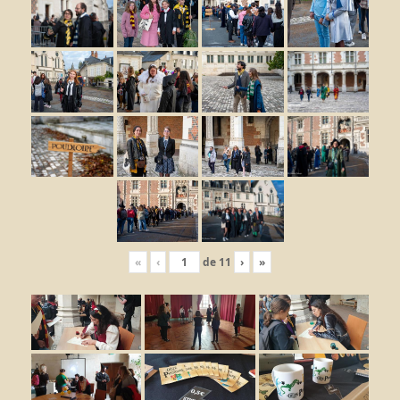
«
‹
de
11
›
»