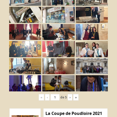
«
‹
de
5
›
»
La Coupe de Poudloire 2021