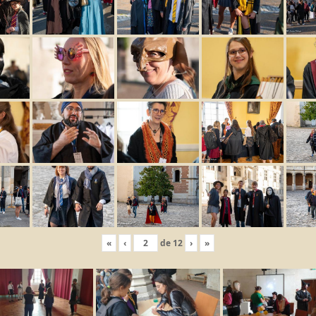
«
‹
de
12
›
»