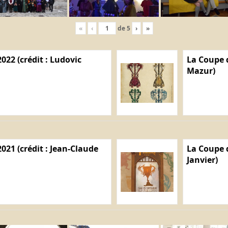
«
‹
de
5
›
»
022 (crédit : Ludovic
La Coupe d
Mazur)
021 (crédit : Jean-Claude
La Coupe d
Janvier)