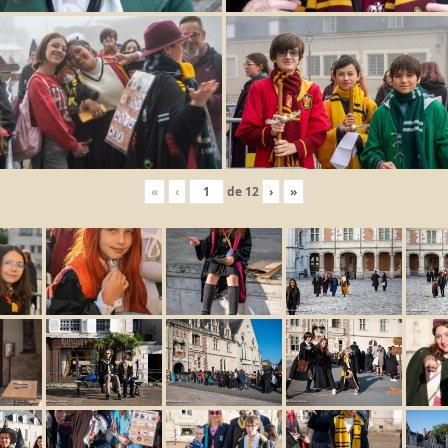
«
‹
de
12
›
»