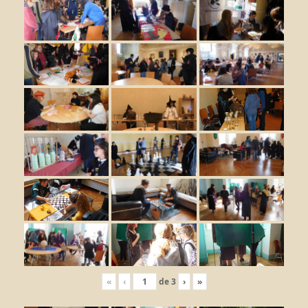
«
‹
de
3
›
»