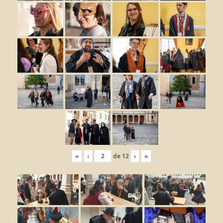
«
‹
de
12
›
»