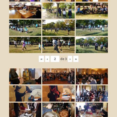
«
‹
de
3
›
»