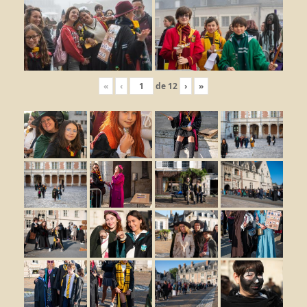
«
‹
de
12
›
»