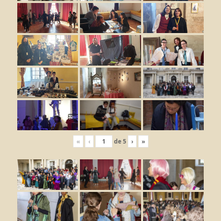
«
‹
de
5
›
»