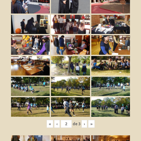
«
‹
de
3
›
»