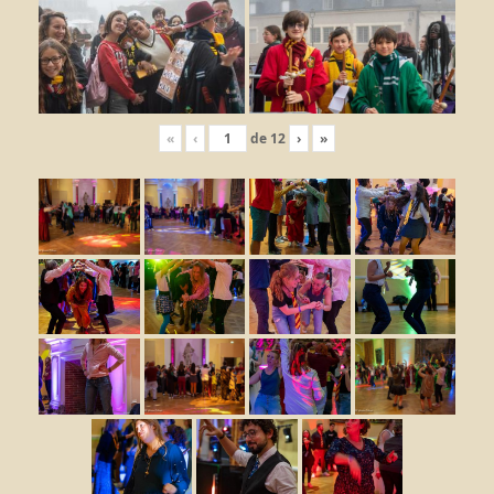
«
‹
de
12
›
»