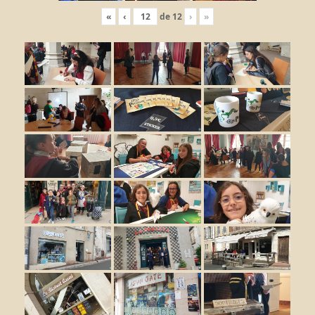
«
‹
de
12
›
»