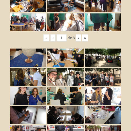
«
‹
de
3
›
»