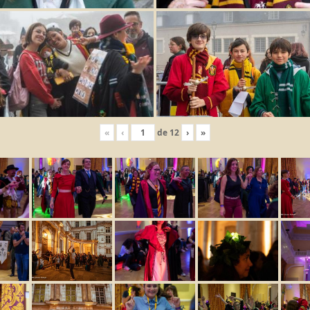
«
‹
de
12
›
»