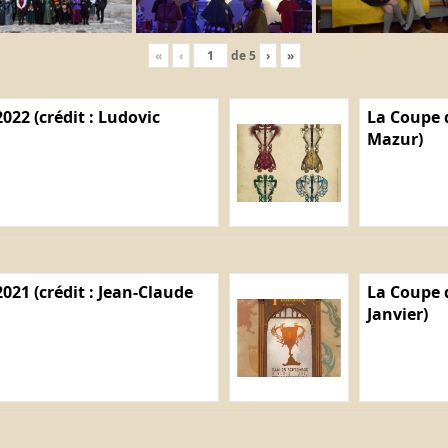
«
‹
de
5
›
»
022 (crédit : Ludovic
La Coupe d
Mazur)
021 (crédit : Jean-Claude
La Coupe d
Janvier)