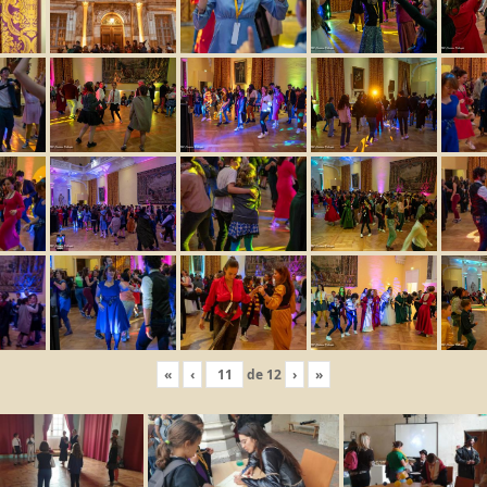
«
‹
de
12
›
»