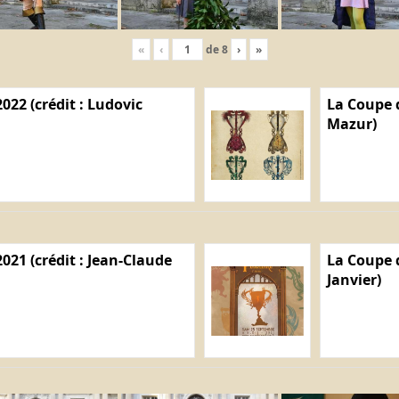
«
‹
de
8
›
»
022 (crédit : Ludovic
La Coupe d
Mazur)
021 (crédit : Jean-Claude
La Coupe d
Janvier)