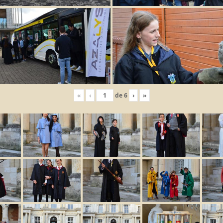
«
‹
de
6
›
»