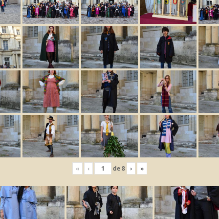
«
‹
de
8
›
»