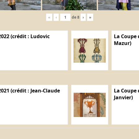
«
‹
de
8
›
»
022 (crédit : Ludovic
La Coupe d
Mazur)
021 (crédit : Jean-Claude
La Coupe d
Janvier)