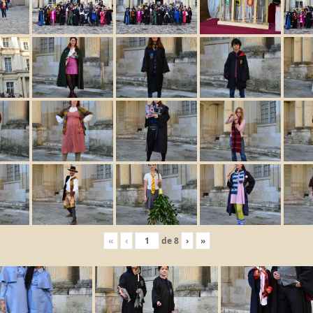
«
‹
de
8
›
»