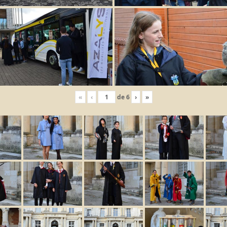
«
‹
de
6
›
»