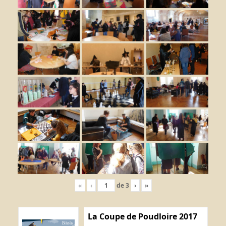
«
‹
de
3
›
»
La Coupe de Poudloire 2017