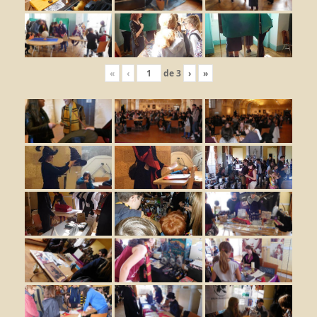
«
‹
de
3
›
»