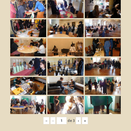
«
‹
de
3
›
»