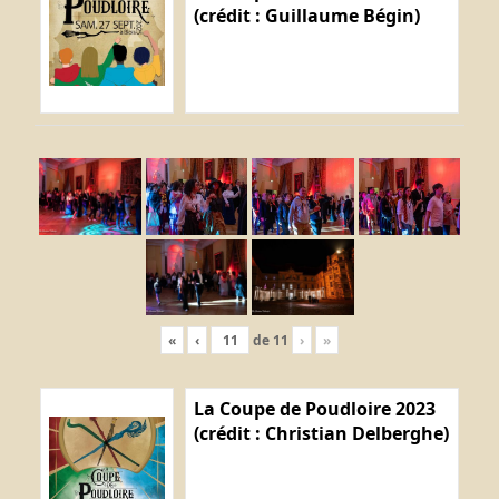
(crédit : Guillaume Bégin)
«
‹
de
11
›
»
La Coupe de Poudloire 2023
(crédit : Christian Delberghe)