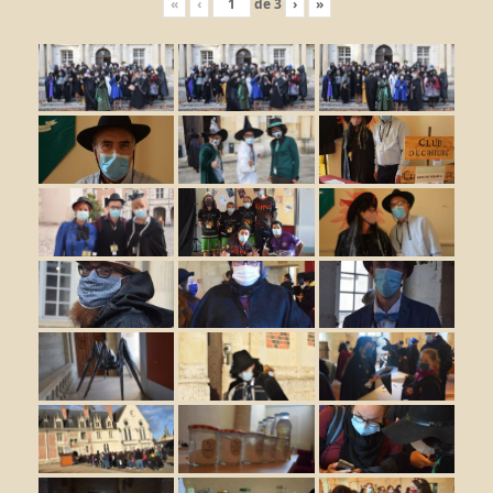
«
‹
de
3
›
»