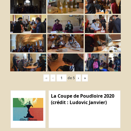
«
‹
de
5
›
»
La Coupe de Poudloire 2020
(crédit : Ludovic Janvier)