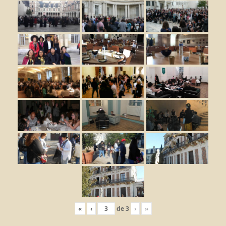
«
‹
de
3
›
»