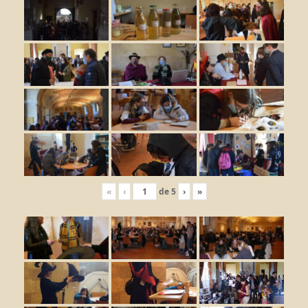
«
‹
de
5
›
»