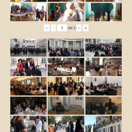
«
‹
de
3
›
»