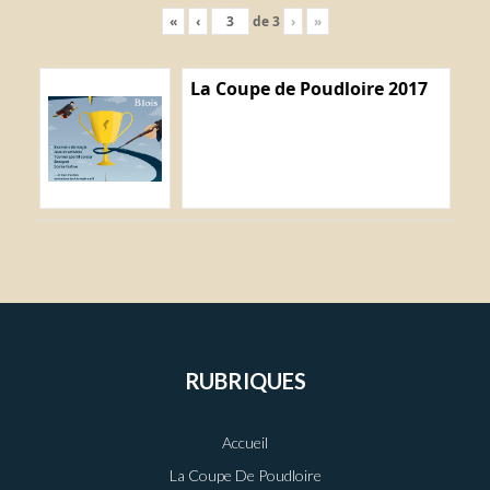
«
‹
de
3
›
»
La Coupe de Poudloire 2017
RUBRIQUES
Accueil
La Coupe De Poudloire