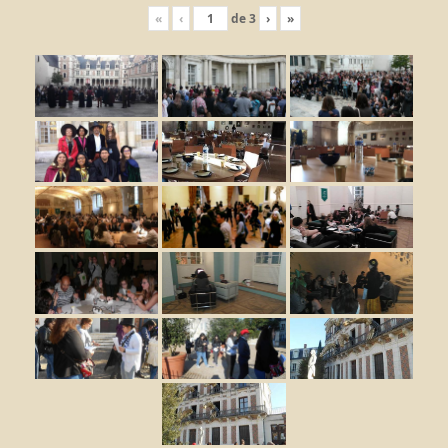
«
‹
de
3
›
»