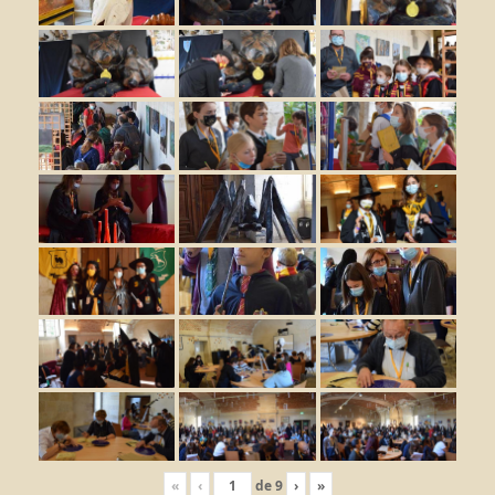
«
‹
de
9
›
»