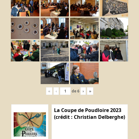
«
‹
de
6
›
»
La Coupe de Poudloire 2023
(crédit : Christian Delberghe)