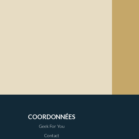
COORDONNÉES
Geek For You
Contact