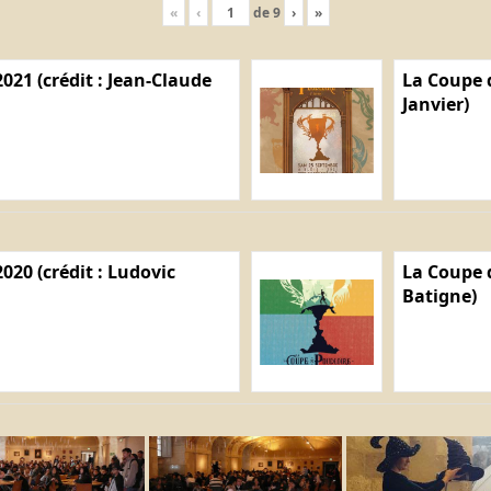
«
‹
de
9
›
»
021 (crédit : Jean-Claude
La Coupe d
Janvier)
020 (crédit : Ludovic
La Coupe d
Batigne)