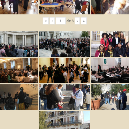
«
‹
de
3
›
»