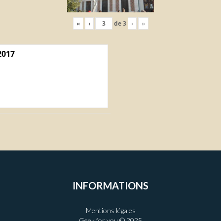
«
‹
de
3
›
»
2017
INFORMATIONS
Mentions légales
Geek for you © 2025