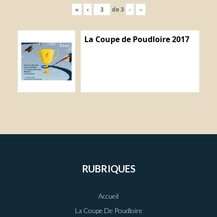
«
‹
de
3
›
»
La Coupe de Poudloire 2017
RUBRIQUES
Accueil
La Coupe De Poudloire