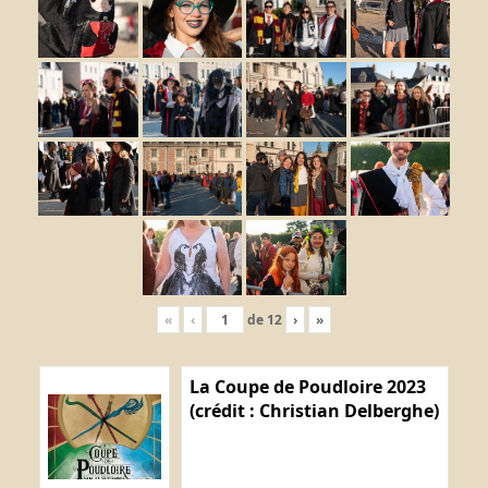
«
‹
de
12
›
»
La Coupe de Poudloire 2023
(crédit : Christian Delberghe)