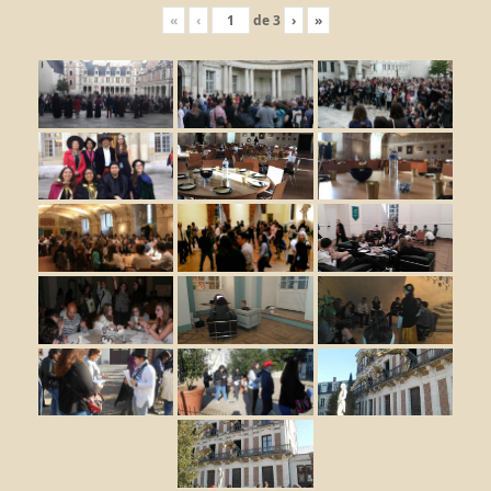
«
‹
de
3
›
»