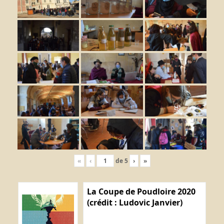
«
‹
de
5
›
»
La Coupe de Poudloire 2020
(crédit : Ludovic Janvier)