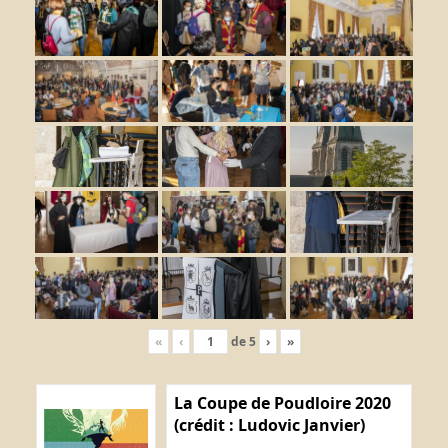
«
‹
de
5
›
»
La Coupe de Poudloire 2020
(crédit : Ludovic Janvier)