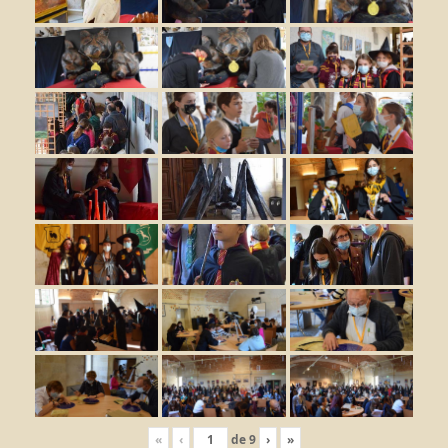
«
‹
de
9
›
»