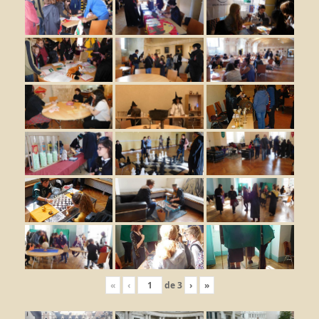
«
‹
de
3
›
»