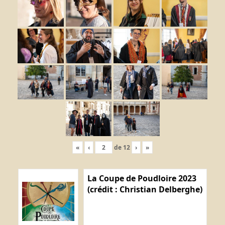
«
‹
de
12
›
»
La Coupe de Poudloire 2023
(crédit : Christian Delberghe)