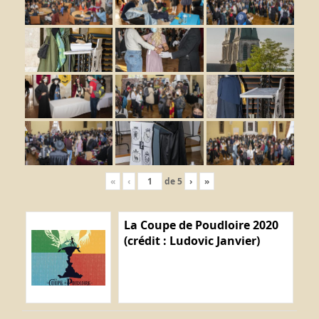
«
‹
de
5
›
»
La Coupe de Poudloire 2020
(crédit : Ludovic Janvier)