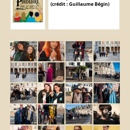
(crédit : Guillaume Bégin)