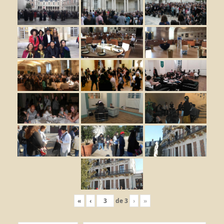
«
‹
de
3
›
»