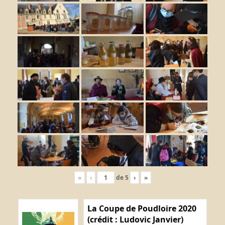
«
‹
de
5
›
»
La Coupe de Poudloire 2020
(crédit : Ludovic Janvier)