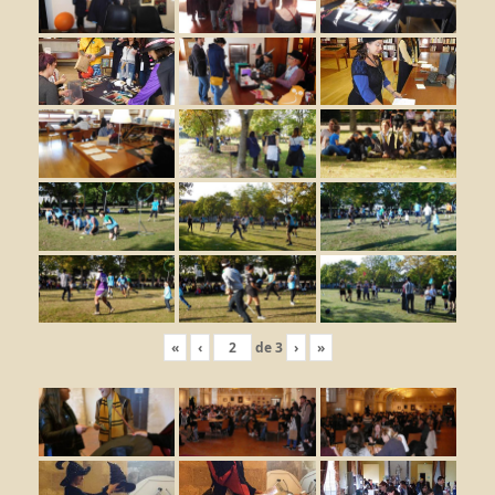
«
‹
de
3
›
»