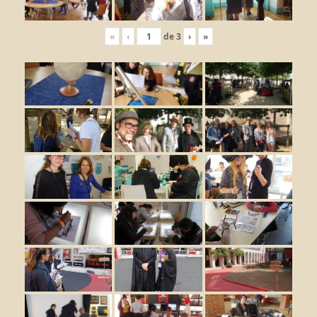
«
‹
de
3
›
»