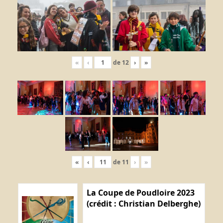
«
‹
de
12
›
»
«
‹
de
11
›
»
La Coupe de Poudloire 2023
(crédit : Christian Delberghe)