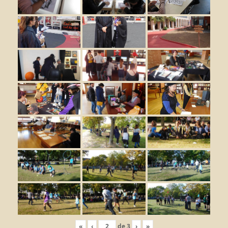
«
‹
de
3
›
»