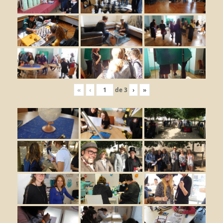
«
‹
de
3
›
»