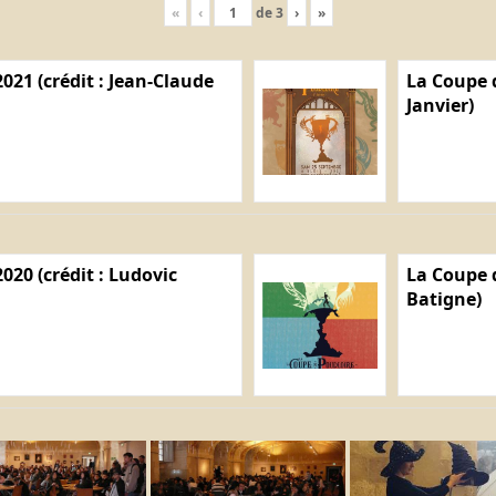
«
‹
de
3
›
»
021 (crédit : Jean-Claude
La Coupe d
Janvier)
020 (crédit : Ludovic
La Coupe d
Batigne)