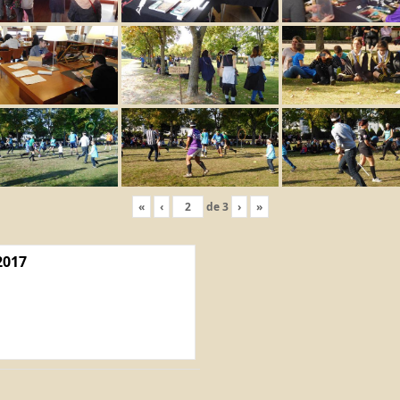
«
‹
de
3
›
»
2017