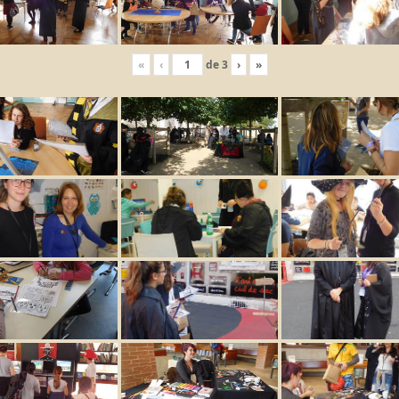
«
‹
de
3
›
»