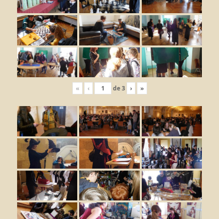
«
‹
de
3
›
»