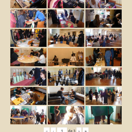
«
‹
de
3
›
»