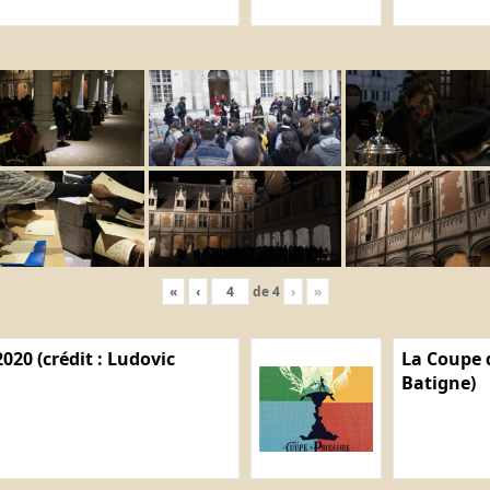
«
‹
de
4
›
»
020 (crédit : Ludovic
La Coupe d
Batigne)