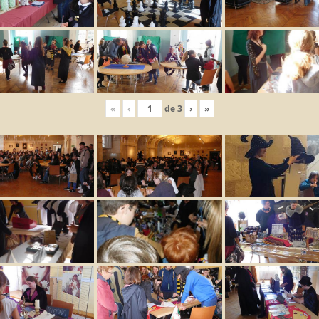
«
‹
de
3
›
»