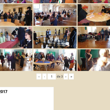
«
‹
de
3
›
»
2017