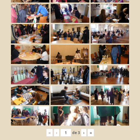
«
‹
de
3
›
»