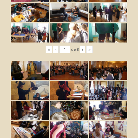
«
‹
de
3
›
»