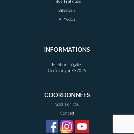
Infos Pratiques
Billetterie
À Propos
INFORMATIONS
Mentions légales
Geek for you © 2025
COORDONNÉES
Geek For You
Contact