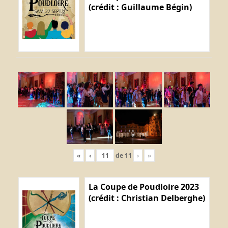
(crédit : Guillaume Bégin)
«
‹
de
11
›
»
La Coupe de Poudloire 2023
(crédit : Christian Delberghe)