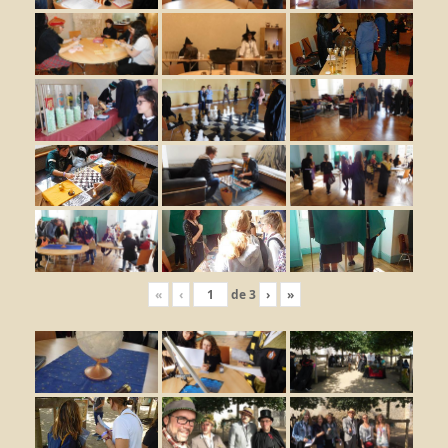
«
‹
de
3
›
»