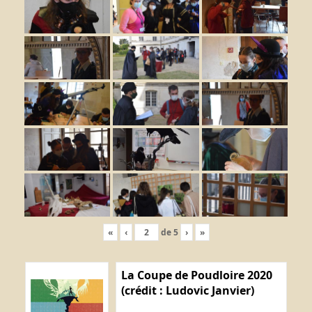
«
‹
de
5
›
»
La Coupe de Poudloire 2020
(crédit : Ludovic Janvier)