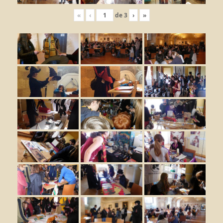
«
‹
de
3
›
»