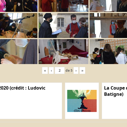
«
‹
de
5
›
»
020 (crédit : Ludovic
La Coupe d
Batigne)