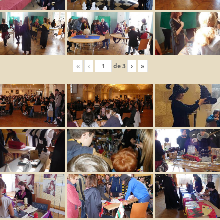
«
‹
de
3
›
»