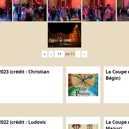
«
‹
de
11
›
»
023 (crédit : Christian
La Coupe d
Bégin)
022 (crédit : Ludovic
La Coupe d
Mazur)