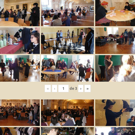
«
‹
de
3
›
»