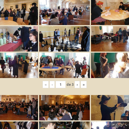
«
‹
de
3
›
»