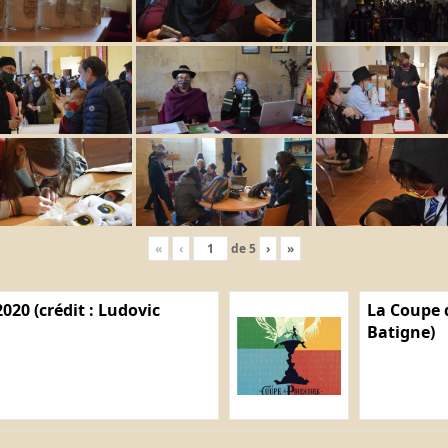
«
‹
de
5
›
»
020 (crédit : Ludovic
La Coupe d
Batigne)