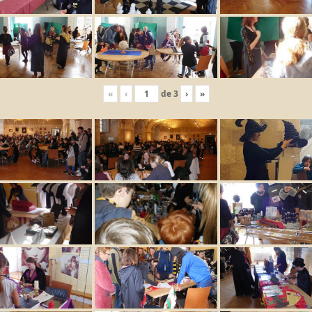
«
‹
de
3
›
»