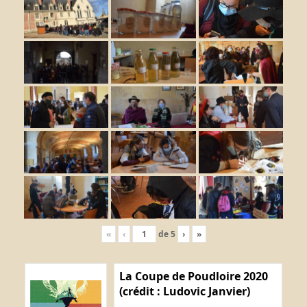
«
‹
de
5
›
»
La Coupe de Poudloire 2020
(crédit : Ludovic Janvier)