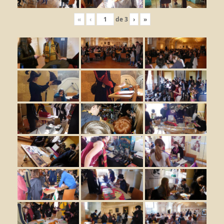
«
‹
de
3
›
»