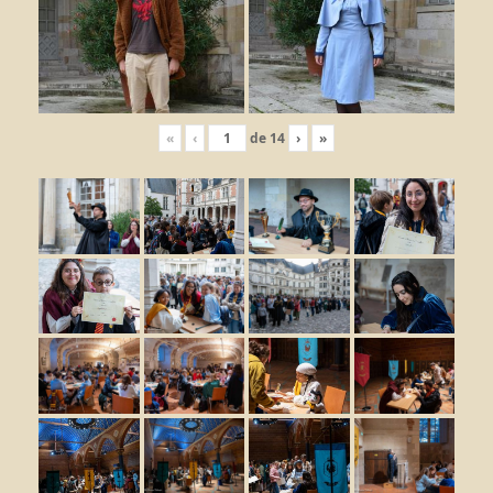
«
‹
de
14
›
»