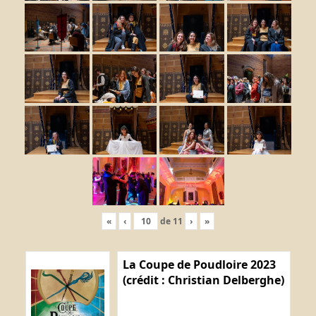
«
‹
de
11
›
»
La Coupe de Poudloire 2023
(crédit : Christian Delberghe)