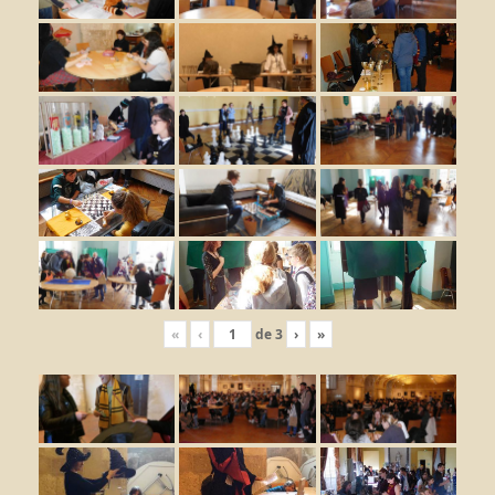
«
‹
de
3
›
»