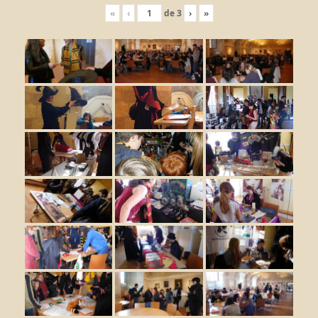
«
‹
de
3
›
»