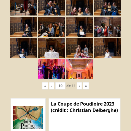
«
‹
de
11
›
»
La Coupe de Poudloire 2023
(crédit : Christian Delberghe)