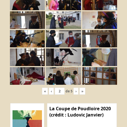
«
‹
de
5
›
»
La Coupe de Poudloire 2020
(crédit : Ludovic Janvier)