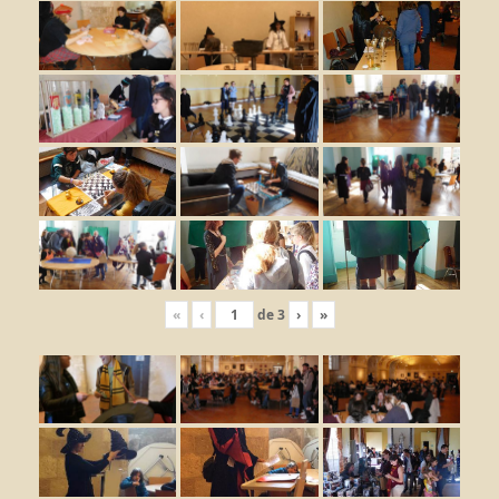
«
‹
de
3
›
»