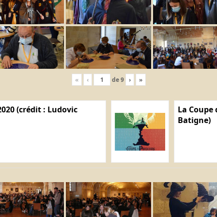
«
‹
de
9
›
»
020 (crédit : Ludovic
La Coupe d
Batigne)