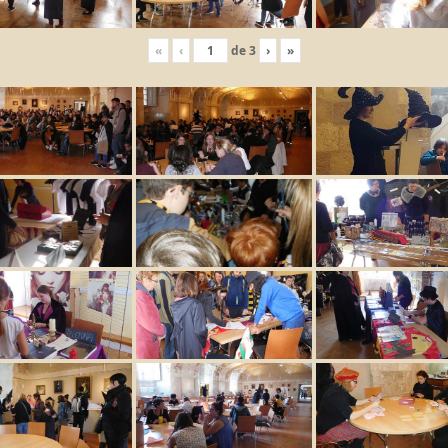
«
‹
de
3
›
»