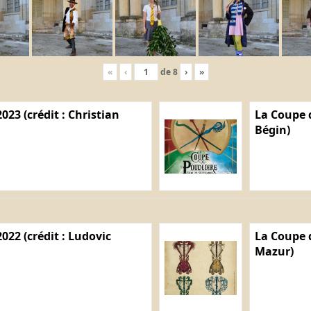
«
‹
de
8
›
»
023 (crédit : Christian
La Coupe d
Bégin)
022 (crédit : Ludovic
La Coupe d
Mazur)