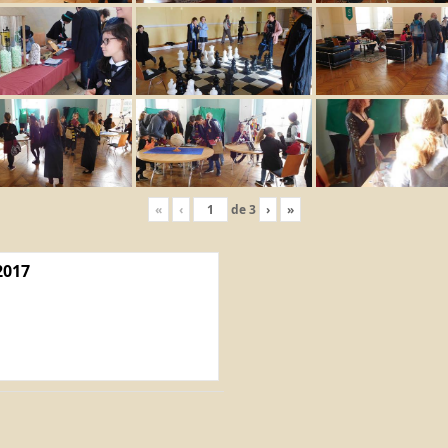
«
‹
de
3
›
»
2017