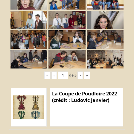
«
‹
de
3
›
»
La Coupe de Poudloire 2022
(crédit : Ludovic Janvier)