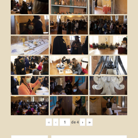
«
‹
de
4
›
»