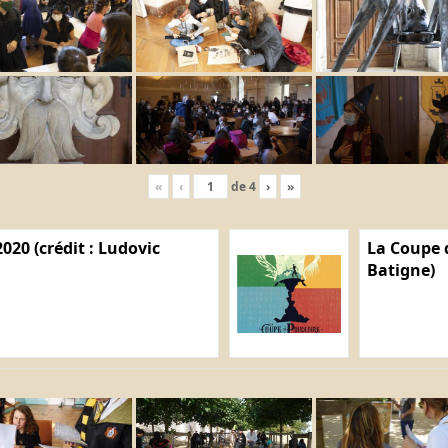
«
‹
de
4
›
»
020 (crédit : Ludovic
La Coupe d
Batigne)