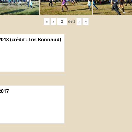
«
‹
de
3
›
»
018 (crédit : Iris Bonnaud)
2017