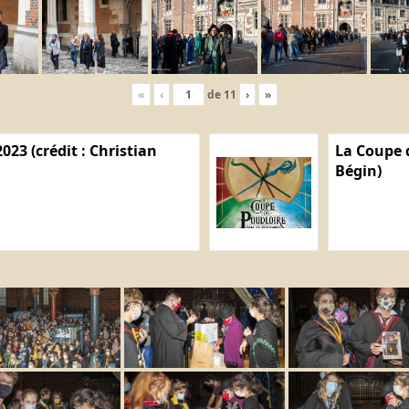
«
‹
de
11
›
»
023 (crédit : Christian
La Coupe d
Bégin)