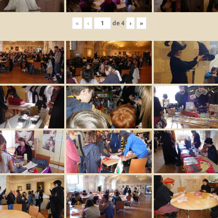
«
‹
de
4
›
»