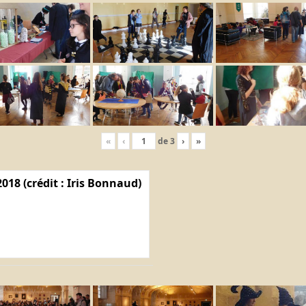
«
‹
de
3
›
»
018 (crédit : Iris Bonnaud)