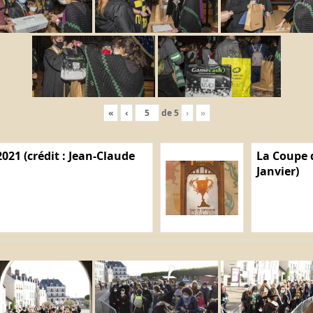
«
‹
de
5
›
»
021 (crédit : Jean-Claude
La Coupe d
Janvier)