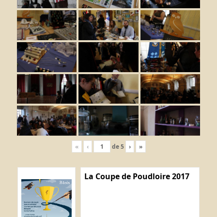
«
‹
de
5
›
»
La Coupe de Poudloire 2017