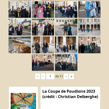
«
‹
de
11
›
»
La Coupe de Poudloire 2023
(crédit : Christian Delberghe)