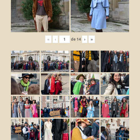
«
‹
de
14
›
»