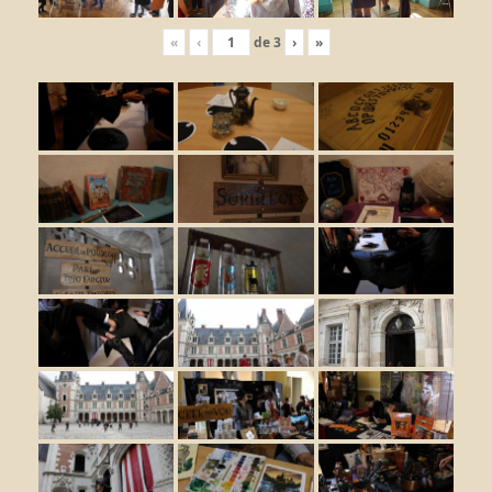
«
‹
de
3
›
»