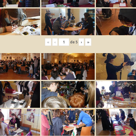
«
‹
de
5
›
»