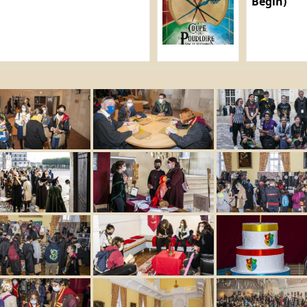
Bégin)