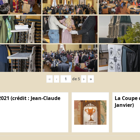
«
‹
de
5
›
»
021 (crédit : Jean-Claude
La Coupe d
Janvier)