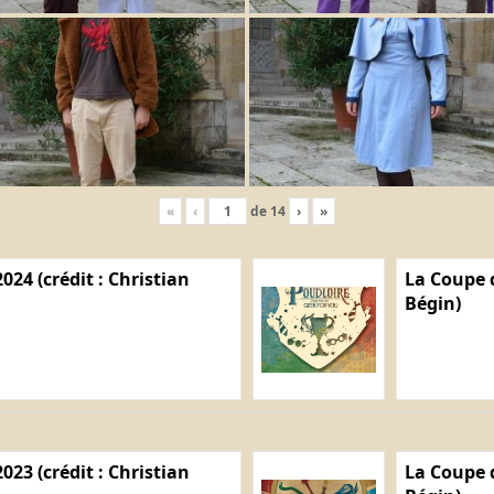
«
‹
de
14
›
»
024 (crédit : Christian
La Coupe d
Bégin)
023 (crédit : Christian
La Coupe d