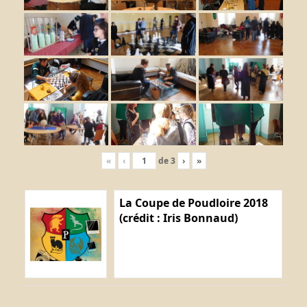
«
‹
de
3
›
»
La Coupe de Poudloire 2018
(crédit : Iris Bonnaud)