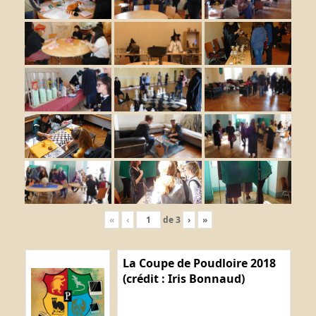
«
‹
de
3
›
»
La Coupe de Poudloire 2018
(crédit : Iris Bonnaud)