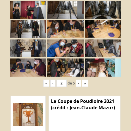
«
‹
de
5
›
»
La Coupe de Poudloire 2021
(crédit : Jean-Claude Mazur)