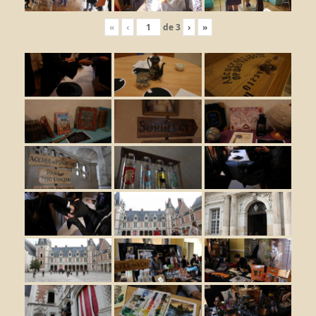
«
‹
de
3
›
»