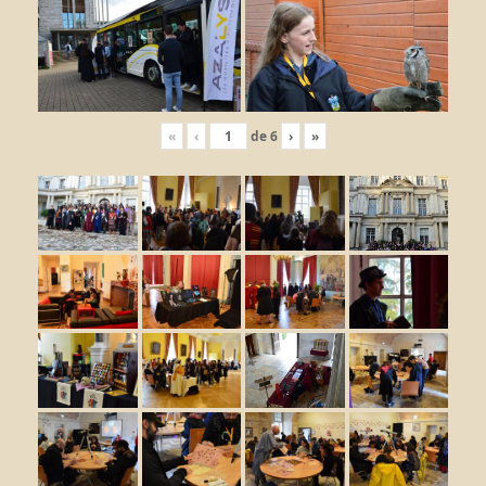
«
‹
de
6
›
»