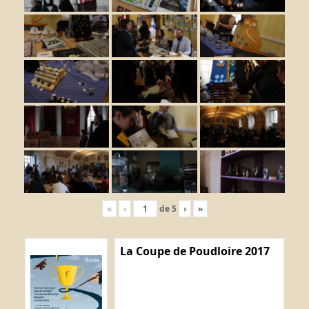
«
‹
de
5
›
»
La Coupe de Poudloire 2017