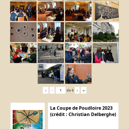
«
‹
de
6
›
»
La Coupe de Poudloire 2023
(crédit : Christian Delberghe)