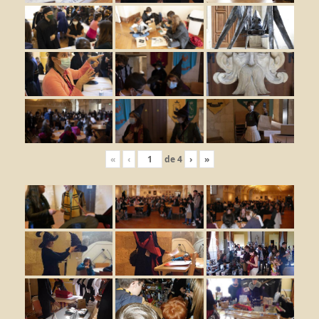
«
‹
de
4
›
»