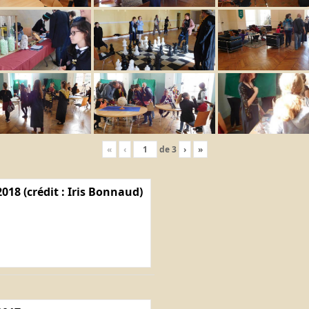
«
‹
de
3
›
»
018 (crédit : Iris Bonnaud)