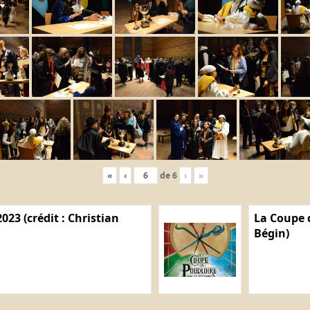
«
‹
de
6
›
»
023 (crédit : Christian
La Coupe d
Bégin)