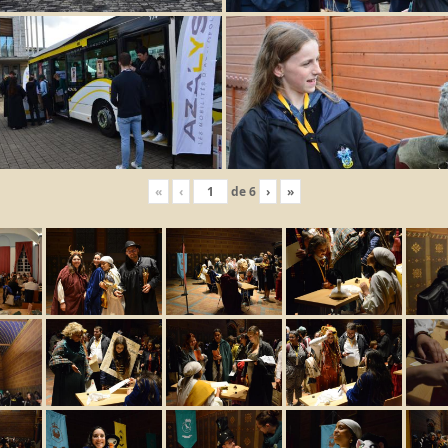
«
‹
de
6
›
»