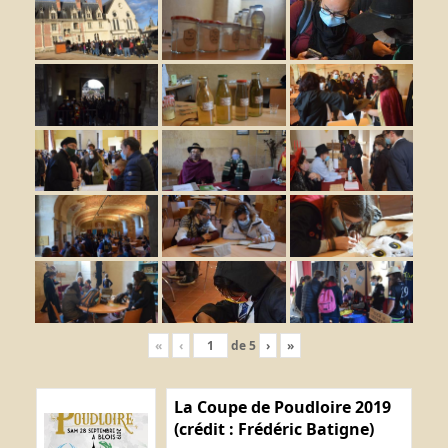
«
‹
de
5
›
»
La Coupe de Poudloire 2019
(crédit : Frédéric Batigne)